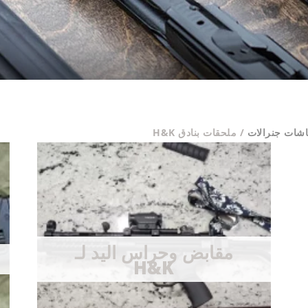
/ ملحقات بنادق H&K
مقابض وحراس اليد لـ
H&K