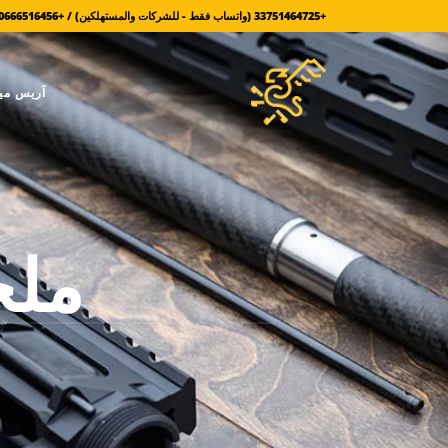
+33751464725 (واتساب فقط - للشركات والمستهلكين) / +380666516456 (للعسكريين فقط)
آريس مي
ملحق