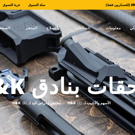
سلة التسوق
عربة التسوق
لي
معلومات
الساعات
بالسلاح
المتجر
الصفحة
ات بنادق H&K
الأسهم والأنابيب لـ H&K
(2)
مقابض وحراس اليد لـ H&K
(6)