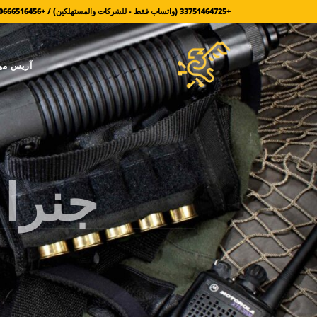
+33751464725 (واتساب فقط - للشركات والمستهلكين) / +380666516456 (للعسكريين فقط)
آريس مي
جنرال