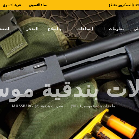
سلة التسوق
عربة التسوق
لي
معلومات
الساعات
بالسلاح
المتجر
الصفحة
ات بندقية مو
ملحقات بندقية موسبرغ
(10)
بصريات بندقية MOSSBERG
(2)